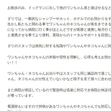
お散歩のみ、ドッグランに出して他のワンちゃん達と遊ばせるな
ダリでは、一般的なシャンプーやカット、ホテルでのお預かりを
生かし私たちと関わる事でワンちゃんやネコちゃんが長生きでき
になってから病院に行く事がほとんどですが医療と連携し毎月行
と連携させる事でより便利、普段からのトータルサポートを目指
ダリのスタッフは病気に対する知識やワンちゃんやネコちゃんに
ワンちゃんやネコちゃんの本能や習性を理解し、心理も考えお預
い！！
ワンちゃん・ネコちゃんお泊り中はスタッフも同じ施設内で過ご
ゃん、ネコちゃんがが怯えていないかなど様子を見て個々に合わ
また病院が併設しているので緊急時は迅速に対応でき病院が休診
が整っています。
看護師もいますので持病があるワンちゃんやネコちゃんでも対応