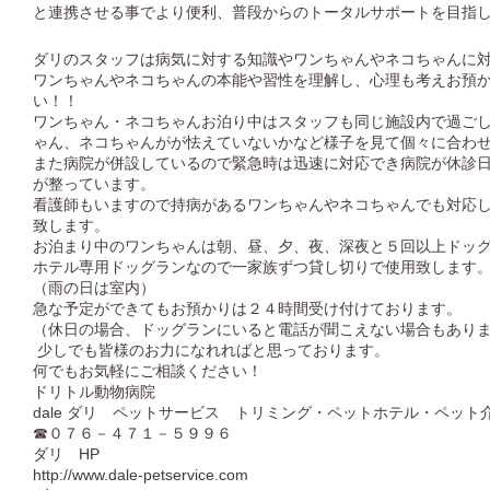
と連携させる事でより便利、普段からのトータルサポートを目指
ダリのスタッフは病気に対する知識やワンちゃんやネコちゃんに
ワンちゃんやネコちゃんの本能や習性を理解し、心理も考えお預
い！！
ワンちゃん・ネコちゃんお泊り中はスタッフも同じ施設内で過ご
ゃん、ネコちゃんがが怯えていないかなど様子を見て個々に合わ
また病院が併設しているので緊急時は迅速に対応でき病院が休診
が整っています。
看護師もいますので持病があるワンちゃんやネコちゃんでも対応
致します。
お泊まり中のワンちゃんは朝、昼、夕、夜、深夜と５回以上ドッ
ホテル専用ドッグランなので一家族ずつ貸し切りで使用致します
（雨の日は室内）
急な予定ができてもお預かりは２４時間受け付けております。
（休日の場合、ドッグランにいると電話が聞こえない場合もあり
少しでも皆様のお力になれればと思っております。
何でもお気軽にご相談ください！
ドリトル動物病院
dale ダリ ペットサービス トリミング・ペットホテル・ペット
☎０７６－４７１－５９９６
ダリ HP
http://www.dale-petservice.com