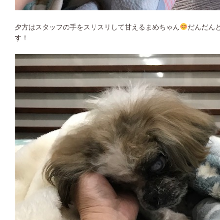
夕方はスタッフの手をスリスリして甘えるまめちゃん
だんだん
す！