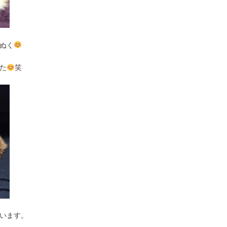
ぬく
た
笑
います。