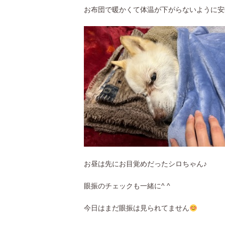
お布団で暖かくて体温が下がらないように安
お昼は先にお目覚めだったシロちゃん♪
眼振のチェックも一緒に^ ^
今日はまだ眼振は見られてません