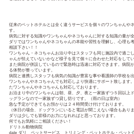
従来のペットホテルとは全く違うサービスを個々のワンちゃんや
す。
病気に対する知識やワンちゃんやネコちゃんに対する知識の量が
ダリではワンちゃんやネコちゃんの本能や習性を理解し、心理も
相談下さい！！
ワンちゃん・ネコちゃんお泊り中はスタッフも同じ施設内で過ご
ゃんが怯えていないかなど様子を見て個々に合わせた対応をして
また病院が併設しているので緊急時は迅速に対応できます。病院
る体勢が整っています。
病院と連携しスタッフも病気の知識が豊富な事や看護師の学校を
ワンちゃんやネコちゃんでも対応しより快適にサポート致します
たワンちゃんやネコちゃんも対応しております。
お泊まり中のワンちゃんは朝、昼、夕、夜と一家族ずつ５回以上
ッグランなので一家族ずつ貸し切りです。（雨の日は室内）
急な予定ができてもお預かりは２４時間受け付けております。
（休日の場合、ドッグランにいると電話が聞こえない場合もあり
ダリは少しでも皆様のお力になれればと思っております。
何でもお気軽にご相談ください！
ドリトル動物病院
dale ダリ ペットサービス トリミング・ペットホテル・ペット