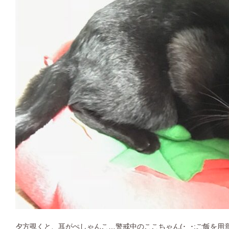
夕方覗くと、耳がぺしゃんこ…警戒中のここちゃん(･_･;ご飯を