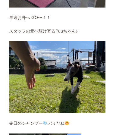
早速お外へ GO〜！！
スタッフの元へ駆け寄るPuuちゃん♪
先日のシャンプー
ぶりだね