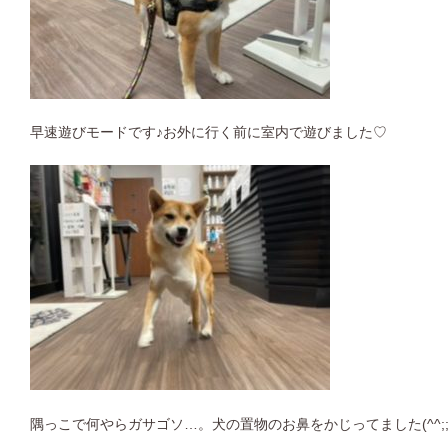
早速遊びモードです♪お外に行く前に室内で遊びました♡
隅っこで何やらガサゴソ…。犬の置物のお鼻をかじってました(^^;