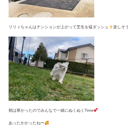
リリィちゃんはテンションが上がって芝生を猛ダッシュ
楽しそ
朝は寒かったのでみんなで一緒にぬくぬくTime
あったかかったね〜