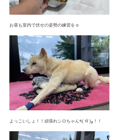
お昼も室内で伏せの姿勢の練習を☺︎
よっこいしょ！！頑張れシロちゃん٩( ᐛ )و！！