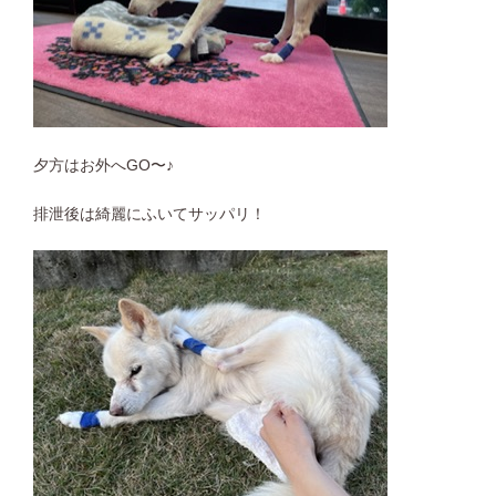
夕方はお外へGO〜♪
排泄後は綺麗にふいてサッパリ！