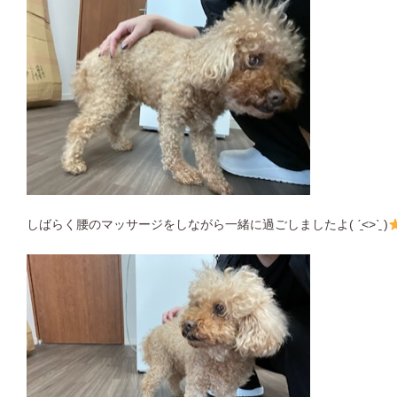
しばらく腰のマッサージをしながら一緒に過ごしましたよ( ˊ̱˂˃ˋ̱ )