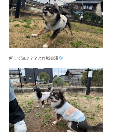
何して遊ぶ？？と作戦会議