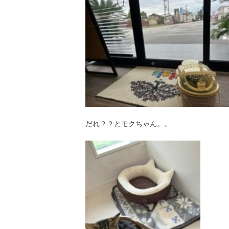
だれ？？とモクちゃん。。