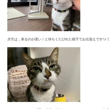
夕方は，来るのが遅い！と待ちくたびれた様子でお出迎えです
!