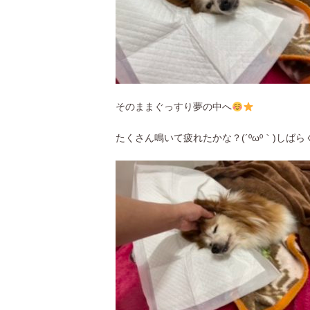
そのままぐっすり夢の中へ
たくさん鳴いて疲れたかな？(´ºωº｀)し