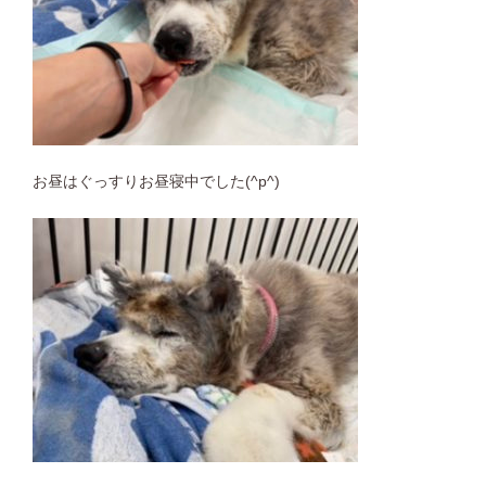
お昼はぐっすりお昼寝中でした(^p^)