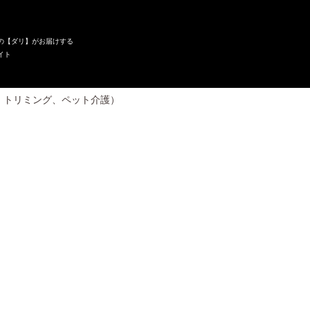
の【ダリ】がお届けする
イト
、トリミング、ペット介護）