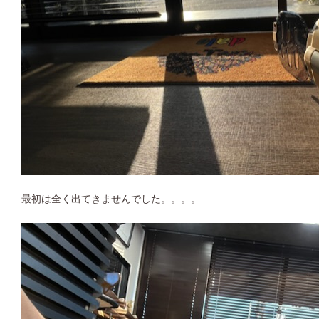
最初は全く出てきませんでした。。。。