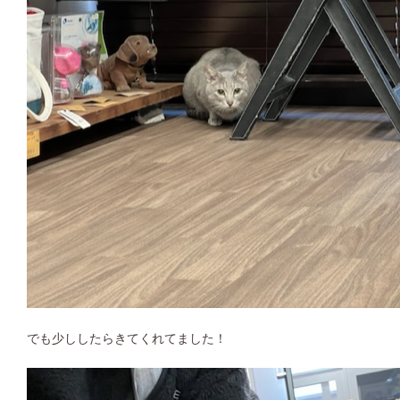
でも少ししたらきてくれてました！