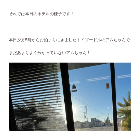
それでは本日のホテルの様子です！
本日夕方5時からお泊まりにきましたトイプードルのアムちゃんで
まだあまりよく分かっていないアムちゃん！