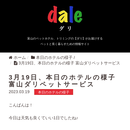
富山のペットホテル、トリミングの【ダリ】がお届けする
ペットと長く暮らすための情報サイト
ホーム
本日のホテルの様子
/
3月19日、本日のホテルの様子 富山ダリペットサービス
3月19日、本日のホテルの様子
富山ダリペットサービス
2023.03.19
本日のホテルの様子
こんばんは！
今日は天気も良くていい1日でしたね♪