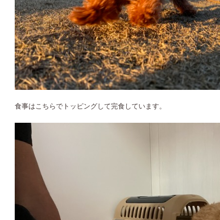
食事はこちらでトッピングして完食しています。