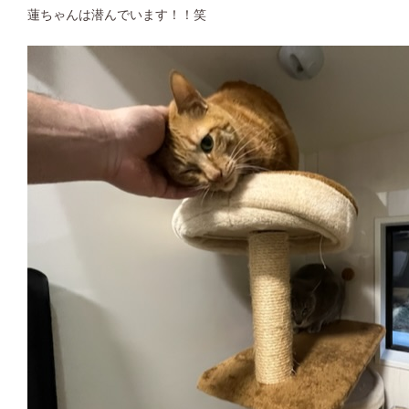
蓮ちゃんは潜んでいます！！笑