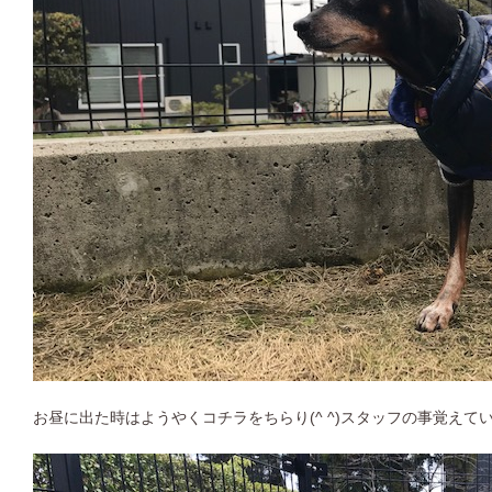
お昼に出た時はようやくコチラをちらり(^ ^)スタッフの事覚えて