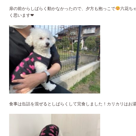
扉の前からしばらく動かなかったので、夕方も抱っこで
六花ち
く思います❤︎
食事は缶詰を混ぜるとしばらくして完食しました！カリカリはお