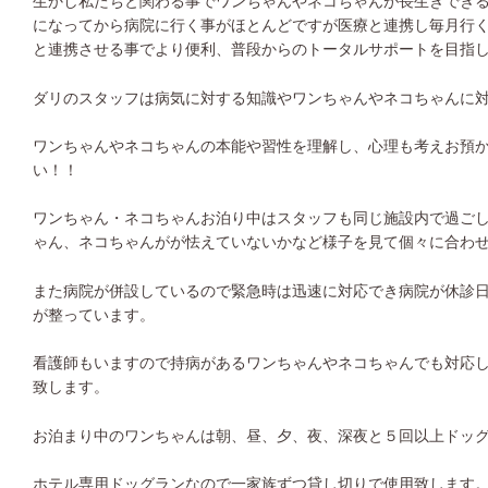
生かし私たちと関わる事でワンちゃんやネコちゃんが長生きでき
になってから病院に行く事がほとんどですが医療と連携し毎月行
と連携させる事でより便利、普段からのトータルサポートを目指
ダリのスタッフは病気に対する知識やワンちゃんやネコちゃんに
ワンちゃんやネコちゃんの本能や習性を理解し、心理も考えお預
い！！
ワンちゃん・ネコちゃんお泊り中はスタッフも同じ施設内で過ご
ゃん、ネコちゃんがが怯えていないかなど様子を見て個々に合わ
また病院が併設しているので緊急時は迅速に対応でき病院が休診
が整っています。
看護師もいますので持病があるワンちゃんやネコちゃんでも対応
致します。
お泊まり中のワンちゃんは朝、昼、夕、夜、深夜と５回以上ドッ
ホテル専用ドッグランなので一家族ずつ貸し切りで使用致します