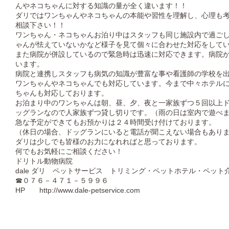
んやネコちゃんに対する知識の量が全く違います！！
ダリではワンちゃんやネコちゃんの本能や習性を理解し、心理も
相談下さい！！
ワンちゃん・ネコちゃんお泊り中はスタッフも同じ施設内で過ご
ゃんが怯えていないかなど様子を見て個々に合わせた対応をして
また病院が併設しているので緊急時は迅速に対応できます。病院
います。
病院と連携しスタッフも病気の知識が豊富な事や看護師の学校を
ワンちゃんやネコちゃんでも対応しています。今まで中々ホテル
ちゃんも対応しております。
お泊まり中のワンちゃんは朝、昼、夕、夜と一家族ずつ５回以上
ッグランなので人家族ずつ貸し切りです。（雨の日は室内で遊べ
急な予定ができてもお預かりは２４時間受け付けております。
（休日の場合、ドッグランにいると電話が聞こえない場合もあり
ダリは少しでも皆様のお力になれればと思っております。
何でもお気軽にご相談ください！
ドリトル動物病院
dale ダリ ペットサービス トリミング・ペットホテル・ペット
☎０７６－４７１－５９９６
HP
http://www.dale-petservice.com