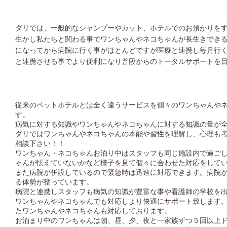
ダリでは、一般的なシャンプーやカット、ホテルでのお預かりを
生かし私たちと関わる事でワンちゃんやネコちゃんが長生きでき
になってから病院に行く事がほとんどですが医療と連携し毎月行
と連携させる事でより便利になり普段からのトータルサポートを
従来のペットホテルとは全く違うサービスを個々のワンちゃんや
す。
病気に対する知識やワンちゃんやネコちゃんに対する知識の量が
ダリではワンちゃんやネコちゃんの本能や習性を理解し、心理も
相談下さい！！
ワンちゃん・ネコちゃんお泊り中はスタッフも同じ施設内で過ご
ゃんが怯えていないかなど様子を見て個々に合わせた対応をして
また病院が併設しているので緊急時は迅速に対応できます。病院
る体勢が整っています。
病院と連携しスタッフも病気の知識が豊富な事や看護師の学校を
ワンちゃんやネコちゃんでも対応しより快適にサポート致します
たワンちゃんやネコちゃんも対応しております。
お泊まり中のワンちゃんは朝、昼、夕、夜と一家族ずつ５回以上