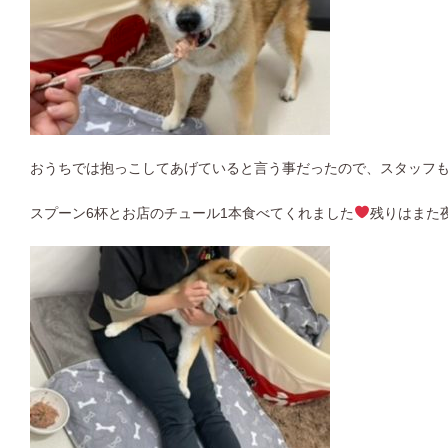
おうちでは抱っこしてあげていると言う事だったので、スタッフ
スプーン6杯とお店のチュール1本食べてくれました
残りはまた