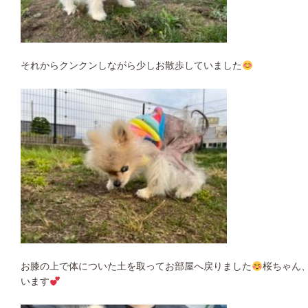
それからクンクンしながら少しお散歩していました
お膝の上で体についた土を取ってお部屋へ戻りました
桜ちゃん
います