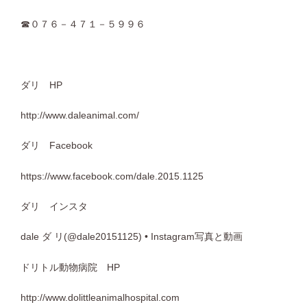
☎０７６－４７１－５９９６
ダリ HP
http://www.daleanimal.com/
ダリ Facebook
https://www.facebook.com/dale.2015.1125
ダリ インスタ
dale ダ リ(@dale20151125) • Instagram写真と動画
ドリトル動物病院 HP
http://www.dolittleanimalhospital.com