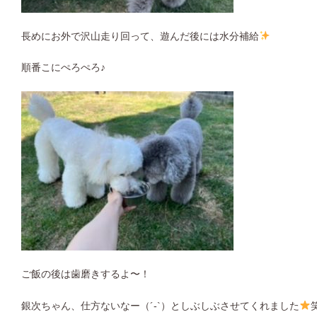
長めにお外で沢山走り回って、遊んだ後には水分補給
順番こにぺろぺろ♪
ご飯の後は歯磨きするよ〜！
銀次ちゃん、仕方ないなー（´-`）としぶしぶさせてくれました