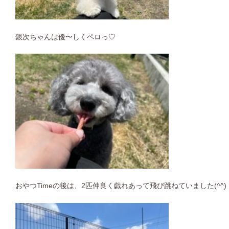
銀次ちゃんは優〜しくペロっ♡
おやつTimeの後は、2匹仲良く戯れあって
飛び跳ねていました(^^)