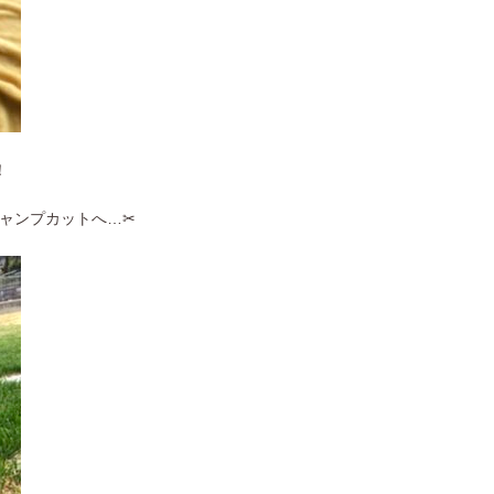
！
ャンプカットへ…✂︎