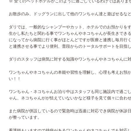
※ 全てのペットホテルがこのように過ごしているわけではありま
お散歩のみ、ドッグランに出して他のワンちゃん達と遊ばせるな
ダリでは、一般的なシャンプーやカット、ホテルでのお預かりを
生かし私たちと関わる事でワンちゃんやネコちゃんが長生きでき
になってから病院に行く事がほとんどですが医療と連携し毎月行
と連携させる事でより便利、普段からのトータルサポートを目指
ダリのスタッフは病気に対する知識やワンちゃんやネコちゃんに
ワンちゃんやネコちゃんの本能や習性を理解し、心理も考えお預
い！！
ワンちゃん・ネコちゃんお泊り中はスタッフも同じ施設内で過ご
ゃん、ネコちゃんがが怯えていないかなど様子を見て個々に合わ
また病院が併設しているので緊急時は迅速に対応でき病院が休診
が整っています。
看護師もいますので持病があるワンちゃんやネコちゃんでも対応