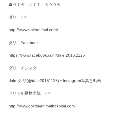
☎０７６－４７１－５９９６
ダリ HP
http://www.daleanimal.com/
ダリ Facebook
https://www.facebook.com/dale.2015.1125
ダリ インスタ
dale ダ リ(@dale20151125) • Instagram写真と動画
ドリトル動物病院 HP
http://www.dolittleanimalhospital.com