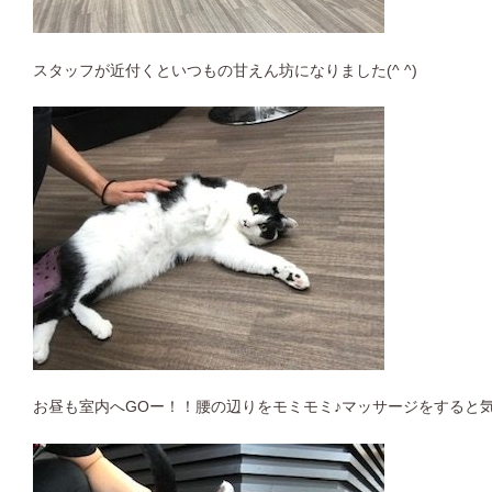
スタッフが近付くといつもの甘えん坊になりました(^ ^)
お昼も室内へGOー！！腰の辺りをモミモミ♪マッサージをすると気持