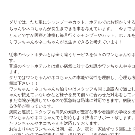
ダリでは、ただ単にシャンプーやカット、ホテルでのお預かりす
ちゃんやネコちゃんが長生きできる事を考えています。 今まで
とんどですが医療と連携し毎月行くシャンプーやカット、ホテル
りワンちゃんやネコちゃんが長生きできると考えています！
従来のペットホテルとは全く違うサービスを個々のワンちゃんや
す。
普通のペットホテルとは違い病気に対する知識やワンちゃんやネ
ます。
ダリではワンちゃんやネコちゃんの本能や習性を理解し、心理も
相談下さい！！
ワンちゃん・ネコちゃんお泊り中はスタッフも同じ施設内で過ご
ゃんが怯えていないかなど様子を見て個々に合わせた対応をして
また病院が併設しているので緊急時は迅速に対応できます。病院
る体勢が整っています。
病院と連携しスタッフも病気の知識が豊富な事や看護師の学校を
ワンちゃんやネコちゃんでも対応しより快適にサポート致します
たワンちゃんやネコちゃんも対応しております。
お泊まり中のワンちゃんは朝、昼、夕、夜と一家族ずつ５回以上
ッグランなので一家族ずつ貸し切りです。（雨の日は室内）