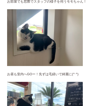
お部屋でも窓際でスタッフの様子を伺うモモちゃん！
お昼も室内へGOー！先ずは毛繕いで綺麗に(^ ^)