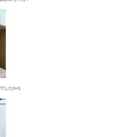
した(><)