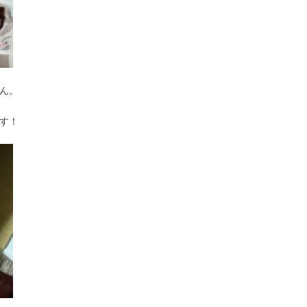
ん。
す！