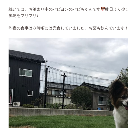
続いては、お泊まり中のパピヨンのパピちゃんです
昨日より少
尻尾をフリフリ♪
昨夜の食事は８時頃には完食していました。お薬も飲んでいます