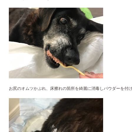
お尻のオムツかぶれ、床擦れの箇所を綺麗に消毒しパウダーを付