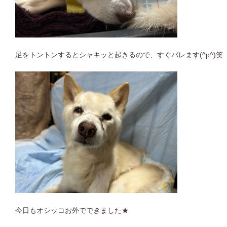
足をトントンするとシャキッと起きるので、すぐバレます(^p^)笑
今日もオシッコお外でできました★