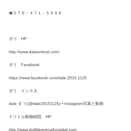
☎０７６－４７１－５９９６
ダリ HP
http://www.daleanimal.com/
ダリ Facebook
https://www.facebook.com/dale.2015.1125
ダリ インスタ
dale ダ リ(@dale20151125) • Instagram写真と動画
ドリトル動物病院 HP
http://www.dolittleanimalhospital.com