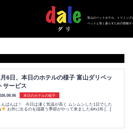
富山のペットホテル、トリミング
ペットと長く暮らすための情報サ
8月6日、本日のホテルの様子 富山ダリペッ
トサービス
026.08.06
本日のホテルの様子
こんばんは！ 今日は凄く気温が高く ムシムシした1日でした
ね
お外に出るのを躊躇う季節がやって来ました&#x1f6 […]