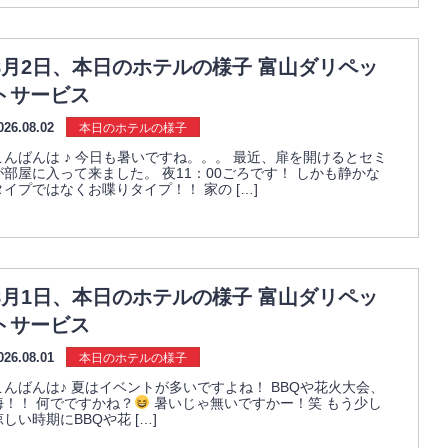
8月2日、本日のホテルの様子 富山ダリペッ
トサービス
026.08.02
本日のホテルの様子
こんばんは ♪ 今日も暑いですね。。。 最近、扉を開けるとセミ
が部屋に入って来ました。 夜11：00ごろです！ しかも静かな
タイプではなくお喋りタイプ！！ 家の […]
8月1日、本日のホテルの様子 富山ダリペッ
トサービス
026.08.01
本日のホテルの様子
こんばんは♪ 夏はイベントが多いですよね！ BBQや花火大会、
海！！ 何でですかね？
暑いじゃ無いですかー！笑 もう少し
涼しい時期にBBQや花 […]